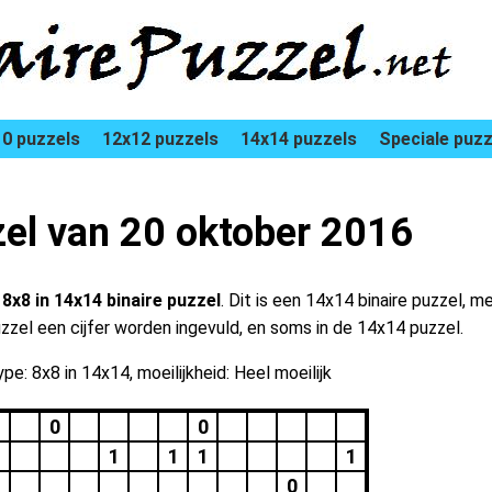
0 puzzels
12x12 puzzels
14x14 puzzels
Speciale puzz
zel van 20 oktober 2016
n
8x8 in 14x14 binaire puzzel
. Dit is een 14x14 binaire puzzel, m
uzzel een cijfer worden ingevuld, en soms in de 14x14 puzzel.
pe: 8x8 in 14x14, moeilijkheid: Heel moeilijk
0
0
1
1
1
1
0