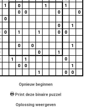
1
1
0
1
0
0
0
0
0
0
1
0
0
1
1
0
0
0
0
0
1
0
0
1
0
0
1
1
0
0
1
1
0
0
Opnieuw beginnen
Print deze binaire puzzel
Oplossing weergeven