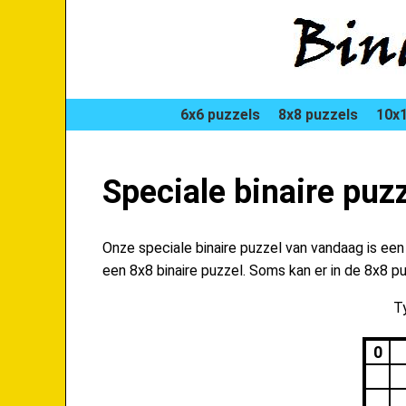
6x6 puzzels
8x8 puzzels
10x1
Speciale binaire puz
Onze speciale binaire puzzel van vandaag is ee
een 8x8 binaire puzzel. Soms kan er in de 8x8 p
Ty
0