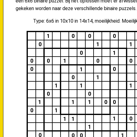
een 6x6 binaire puzzel. Bij het oplossen moet er afwisse
gekeken worden naar deze verschillende binaire puzzels.
Type: 6x6 in 10x10 in 14x14, moeilijkheid: Moeilij
1
0
0
0
0
1
1
0
1
0
0
1
0
0
0
0
1
0
1
1
1
1
0
0
1
1
1
0
0
0
1
1
0
1
1
1
0
0
0
1