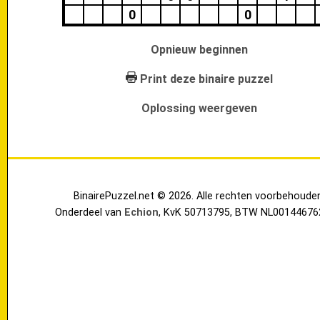
0
0
Opnieuw beginnen
Print deze binaire puzzel
Oplossing weergeven
BinairePuzzel.net © 2026. Alle rechten voorbehoude
Onderdeel van
Echion
, KvK 50713795, BTW NL00144676