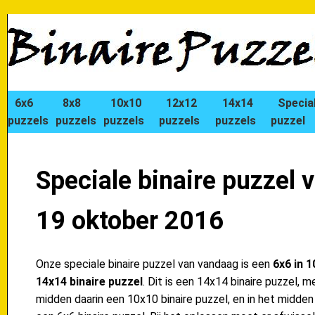
6x6
8x8
10x10
12x12
14x14
Specia
puzzels
puzzels
puzzels
puzzels
puzzels
puzzel
Speciale binaire puzzel 
19 oktober 2016
Onze speciale binaire puzzel van vandaag is een
6x6 in 1
14x14 binaire puzzel
. Dit is een 14x14 binaire puzzel, m
midden daarin een 10x10 binaire puzzel, en in het midden