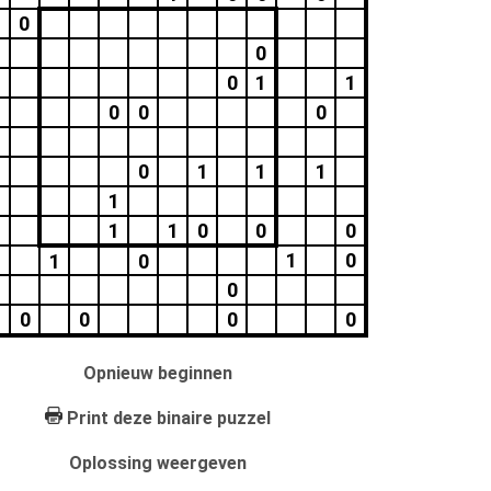
0
1
0
0
1
1
0
0
0
0
1
1
1
1
1
1
0
0
0
1
0
1
0
0
0
0
0
0
Opnieuw beginnen
Print deze binaire puzzel
Oplossing weergeven