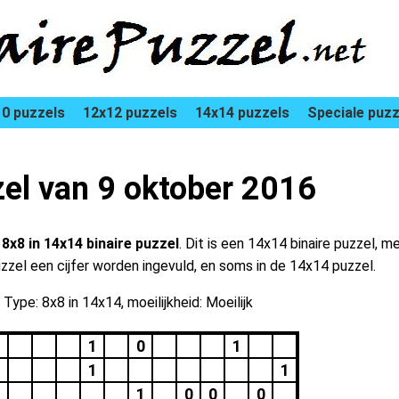
0 puzzels
12x12 puzzels
14x14 puzzels
Speciale puzz
zel van 9 oktober 2016
n
8x8 in 14x14 binaire puzzel
. Dit is een 14x14 binaire puzzel, m
uzzel een cijfer worden ingevuld, en soms in de 14x14 puzzel.
Type: 8x8 in 14x14, moeilijkheid: Moeilijk
1
1
0
1
1
1
1
0
0
0