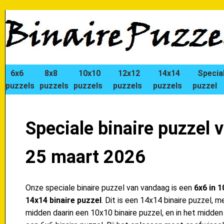
6x6
8x8
10x10
12x12
14x14
Specia
puzzels
puzzels
puzzels
puzzels
puzzels
puzzel
Speciale binaire puzzel 
25 maart 2026
Onze speciale binaire puzzel van vandaag is een
6x6 in 1
14x14 binaire puzzel
. Dit is een 14x14 binaire puzzel, m
midden daarin een 10x10 binaire puzzel, en in het midden