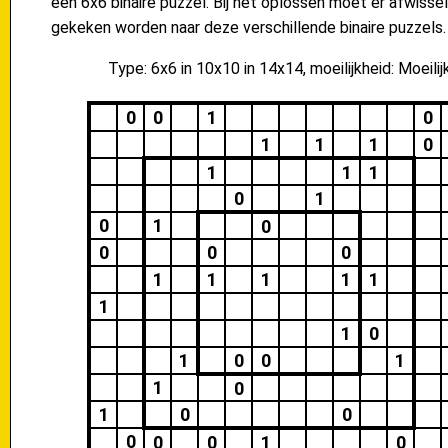
een 6x6 binaire puzzel. Bij het oplossen moet er afwisse
gekeken worden naar deze verschillende binaire puzzels.
Type: 6x6 in 10x10 in 14x14, moeilijkheid: Moeilij
0
0
1
0
1
1
1
0
1
1
1
0
1
0
1
0
0
0
0
1
1
1
1
1
1
1
0
1
0
0
1
1
0
1
0
0
0
0
0
1
0