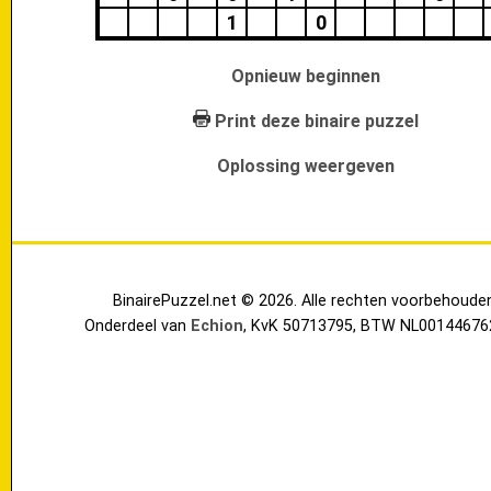
1
0
Opnieuw beginnen
Print deze binaire puzzel
Oplossing weergeven
BinairePuzzel.net © 2026. Alle rechten voorbehoude
Onderdeel van
Echion
, KvK 50713795, BTW NL00144676