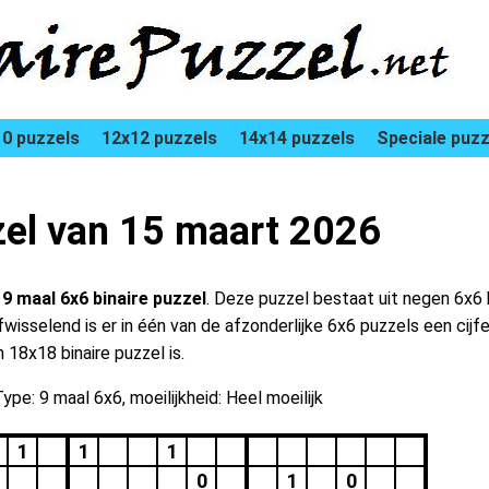
0 puzzels
12x12 puzzels
14x14 puzzels
Speciale puzz
zel van 15 maart 2026
n
9 maal 6x6 binaire puzzel
. Deze puzzel bestaat uit negen 6x6 b
isselend is er in één van de afzonderlijke 6x6 puzzels een cijfer
18x18 binaire puzzel is.
ype: 9 maal 6x6, moeilijkheid: Heel moeilijk
1
1
1
0
1
0