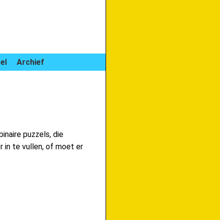
el
Archief
inaire puzzels, die
 in te vullen, of moet er