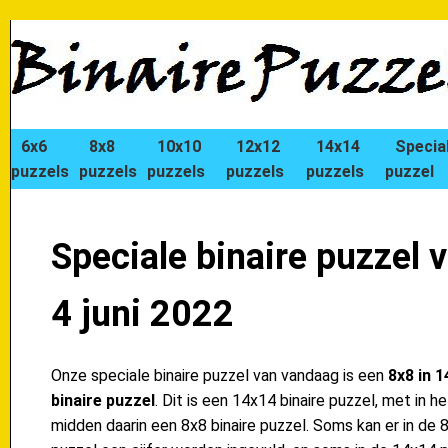
6x6
8x8
10x10
12x12
14x14
Specia
puzzels
puzzels
puzzels
puzzels
puzzels
puzzel
Speciale binaire puzzel 
4 juni 2022
Onze speciale binaire puzzel van vandaag is een
8x8 in 
binaire puzzel
. Dit is een 14x14 binaire puzzel, met in he
midden daarin een 8x8 binaire puzzel. Soms kan er in de 