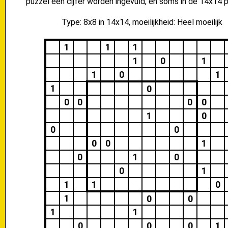
puzzel een cijfer worden ingevuld, en soms in de 14x14 p
Type: 8x8 in 14x14, moeilijkheid: Heel moeilijk
1
1
1
1
0
1
1
0
1
1
0
0
0
0
0
1
0
0
0
0
0
1
0
1
0
0
1
1
1
0
1
0
0
1
1
0
0
0
1