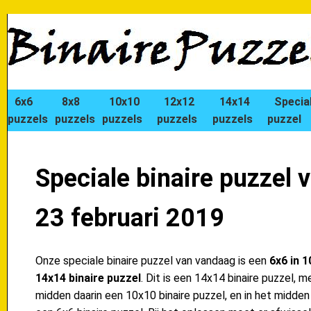
6x6
8x8
10x10
12x12
14x14
Specia
puzzels
puzzels
puzzels
puzzels
puzzels
puzzel
Speciale binaire puzzel 
23 februari 2019
Onze speciale binaire puzzel van vandaag is een
6x6 in 1
14x14 binaire puzzel
. Dit is een 14x14 binaire puzzel, m
midden daarin een 10x10 binaire puzzel, en in het midden