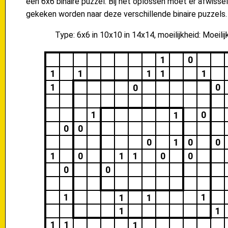
een 6x6 binaire puzzel. Bij het oplossen moet er afwisse
gekeken worden naar deze verschillende binaire puzzels.
Type: 6x6 in 10x10 in 14x14, moeilijkheid: Moeilij
1
0
1
1
1
1
1
1
0
0
1
0
1
0
0
0
1
0
0
1
0
1
1
0
0
0
0
1
1
1
1
1
1
1
1
1