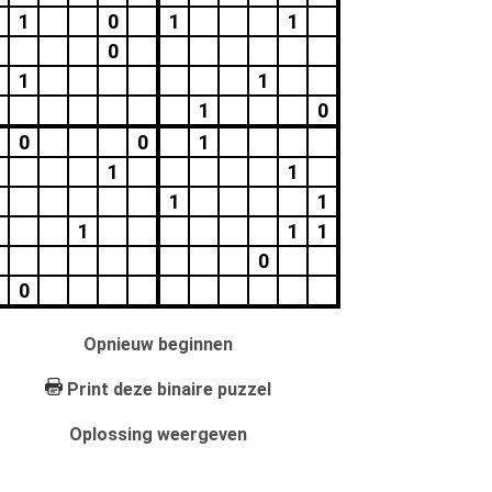
1
0
1
1
0
1
1
1
0
0
0
1
1
1
1
1
1
1
1
0
0
Opnieuw beginnen
Print deze binaire puzzel
Oplossing weergeven