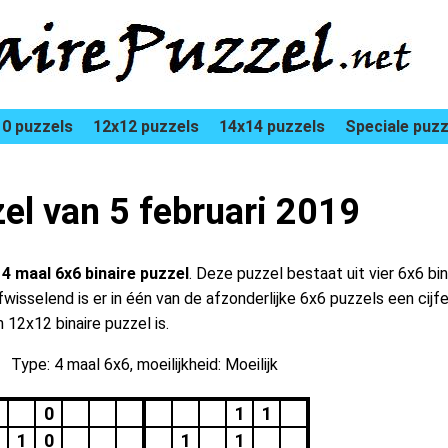
0 puzzels
12x12 puzzels
14x14 puzzels
Speciale puzz
zel van 5 februari 2019
n
4 maal 6x6 binaire puzzel
. Deze puzzel bestaat uit vier 6x6 bin
isselend is er in één van de afzonderlijke 6x6 puzzels een cijfer
12x12 binaire puzzel is.
Type: 4 maal 6x6, moeilijkheid: Moeilijk
0
1
1
1
0
1
1