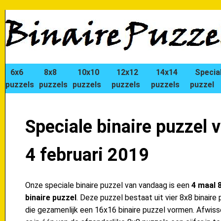
6x6
8x8
10x10
12x12
14x14
Specia
puzzels
puzzels
puzzels
puzzels
puzzels
puzzel
Speciale binaire puzzel 
4 februari 2019
Onze speciale binaire puzzel van vandaag is een
4 maal 
binaire puzzel
. Deze puzzel bestaat uit vier 8x8 binaire 
die gezamenlijk een 16x16 binaire puzzel vormen. Afwiss