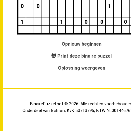
0
0
1
1
1
0
0
0
Opnieuw beginnen
Print deze binaire puzzel
Oplossing weergeven
BinairePuzzel.net © 2026. Alle rechten voorbehoude
Onderdeel van
Echion
, KvK 50713795, BTW NL00144676