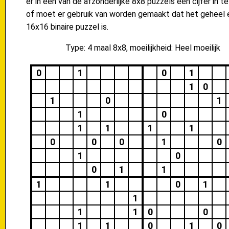
er in één van de afzonderlijke 8x8 puzzels een cijfer in te
of moet er gebruik van worden gemaakt dat het geheel 
16x16 binaire puzzel is.
Type: 4 maal 8x8, moeilijkheid: Heel moeilijk
0
1
0
1
1
0
1
0
1
1
0
1
1
1
1
0
0
0
1
0
1
0
0
1
1
1
1
0
1
1
1
1
0
0
1
1
0
1
0