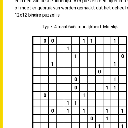
er in één van de afzonderlijke 6x6 puzzels een cijfer in te
of moet er gebruik van worden gemaakt dat het geheel 
12x12 binaire puzzel is.
Type: 4 maal 6x6, moeilijkheid: Moeilijk
0
0
1
1
1
1
1
0
1
1
0
0
1
0
1
1
0
1
1
1
0
1
1
1
1
0
1
1
1