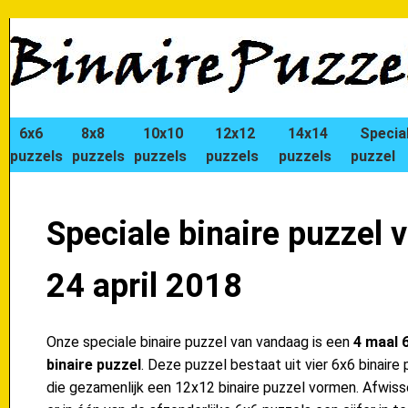
6x6
8x8
10x10
12x12
14x14
Specia
puzzels
puzzels
puzzels
puzzels
puzzels
puzzel
Speciale binaire puzzel 
24 april 2018
Onze speciale binaire puzzel van vandaag is een
4 maal 
binaire puzzel
. Deze puzzel bestaat uit vier 6x6 binaire 
die gezamenlijk een 12x12 binaire puzzel vormen. Afwiss