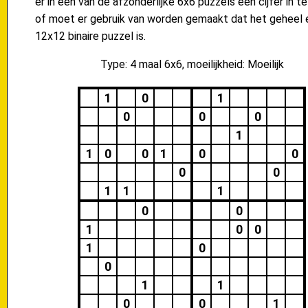
er in één van de afzonderlijke 6x6 puzzels een cijfer in te
of moet er gebruik van worden gemaakt dat het geheel 
12x12 binaire puzzel is.
Type: 4 maal 6x6, moeilijkheid: Moeilijk
1
0
1
0
0
0
1
1
0
0
1
0
0
0
0
1
1
1
0
0
1
0
0
1
0
0
1
1
0
0
1