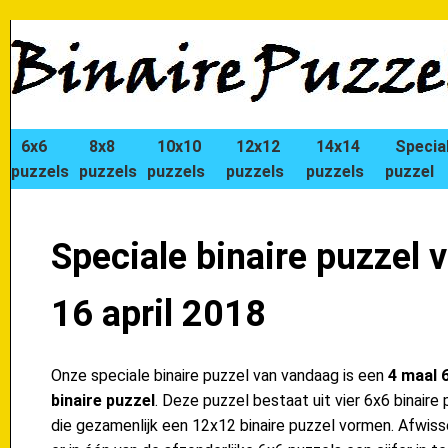
6x6
8x8
10x10
12x12
14x14
Specia
puzzels
puzzels
puzzels
puzzels
puzzels
puzzel
Speciale binaire puzzel 
16 april 2018
Onze speciale binaire puzzel van vandaag is een
4 maal 
binaire puzzel
. Deze puzzel bestaat uit vier 6x6 binaire 
die gezamenlijk een 12x12 binaire puzzel vormen. Afwiss