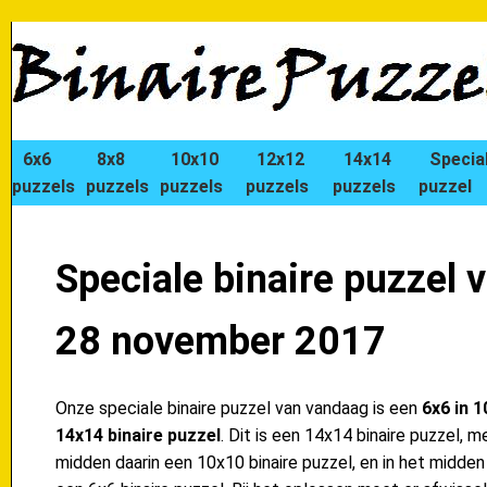
6x6
8x8
10x10
12x12
14x14
Specia
puzzels
puzzels
puzzels
puzzels
puzzels
puzzel
Speciale binaire puzzel 
28 november 2017
Onze speciale binaire puzzel van vandaag is een
6x6 in 1
14x14 binaire puzzel
. Dit is een 14x14 binaire puzzel, m
midden daarin een 10x10 binaire puzzel, en in het midden