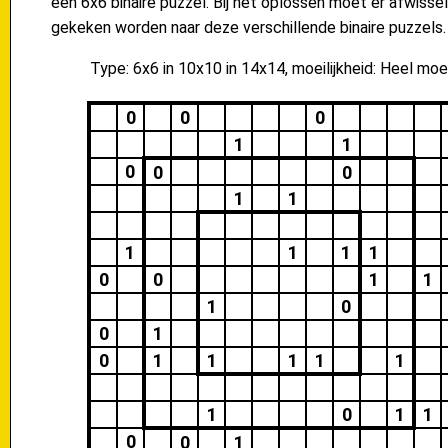
een 6x6 binaire puzzel. Bij het oplossen moet er afwisse
gekeken worden naar deze verschillende binaire puzzels.
Type: 6x6 in 10x10 in 14x14, moeilijkheid: Heel moei
0
0
0
1
1
0
0
0
1
1
1
1
1
1
0
0
1
1
1
0
0
1
0
1
1
1
1
1
1
0
1
1
0
0
1