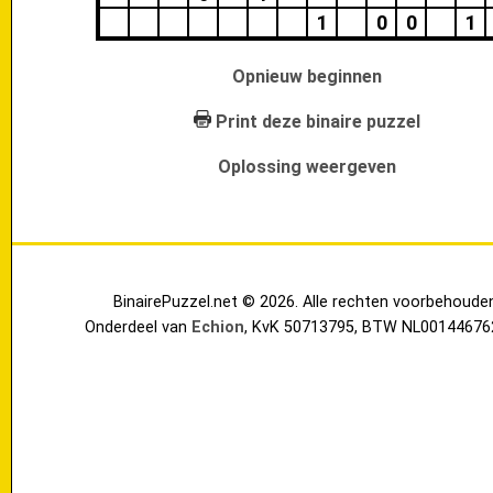
1
0
0
1
Opnieuw beginnen
Print deze binaire puzzel
Oplossing weergeven
BinairePuzzel.net © 2026. Alle rechten voorbehoude
Onderdeel van
Echion
, KvK 50713795, BTW NL00144676