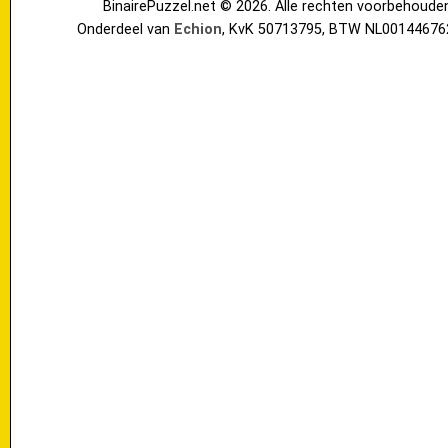
BinairePuzzel.net © 2026. Alle rechten voorbehoude
Onderdeel van
Echion
, KvK 50713795, BTW NL00144676