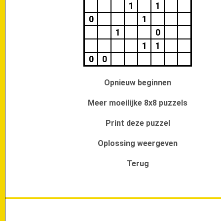
1
1
0
1
1
0
1
1
0
0
Opnieuw beginnen
Meer moeilijke 8x8 puzzels
Print deze puzzel
Oplossing weergeven
Terug