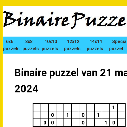
6x6
8x8
10x10
12x12
14x14
Specia
puzzels
puzzels
puzzels
puzzels
puzzels
puzzel
Binaire puzzel van 21 m
2024
1
0
1
0
1
0
0
0
1
0