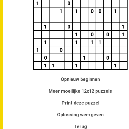
1
0
1
1
0
0
1
1
0
1
1
0
0
1
1
1
1
1
1
0
0
1
0
1
1
1
1
Opnieuw beginnen
Meer moeilijke 12x12 puzzels
Print deze puzzel
Oplossing weergeven
Terug