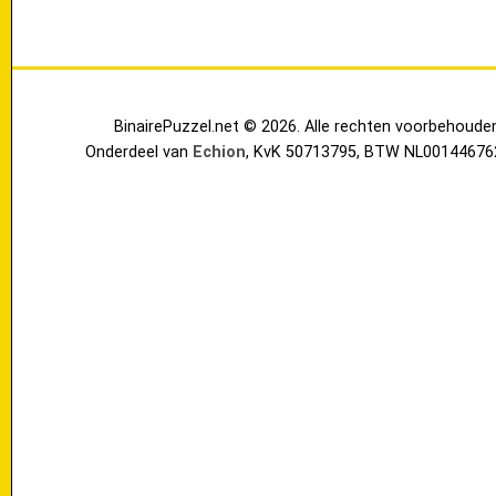
BinairePuzzel.net © 2026. Alle rechten voorbehoude
Onderdeel van
Echion
, KvK 50713795, BTW NL00144676