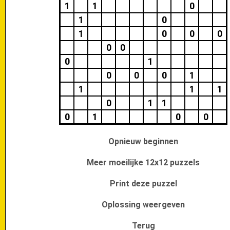
1
1
0
1
0
1
0
0
0
0
0
0
1
0
0
0
1
1
1
1
0
1
1
0
1
0
0
Opnieuw beginnen
Meer moeilijke 12x12 puzzels
Print deze puzzel
Oplossing weergeven
Terug