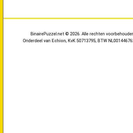
BinairePuzzel.net © 2026. Alle rechten voorbehoude
Onderdeel van
Echion
, KvK 50713795, BTW NL00144676