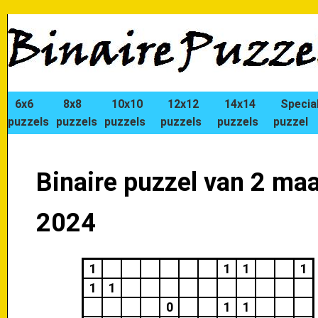
6x6
8x8
10x10
12x12
14x14
Specia
puzzels
puzzels
puzzels
puzzels
puzzels
puzzel
Binaire puzzel van 2 maa
2024
1
1
1
1
1
1
0
1
1