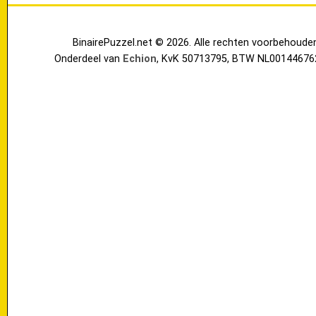
BinairePuzzel.net © 2026. Alle rechten voorbehoude
Onderdeel van
Echion
, KvK 50713795, BTW NL00144676