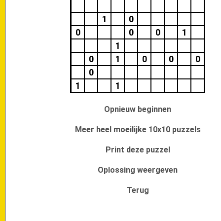
1
0
0
0
0
1
1
0
1
0
0
0
0
1
1
Opnieuw beginnen
Meer heel moeilijke 10x10 puzzels
Print deze puzzel
Oplossing weergeven
Terug