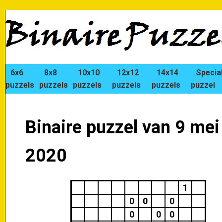
6x6
8x8
10x10
12x12
14x14
Specia
puzzels
puzzels
puzzels
puzzels
puzzels
puzzel
Binaire puzzel van 9 mei
2020
1
0
0
0
0
0
0