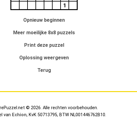
1
Opnieuw beginnen
Meer moeilijke 8x8 puzzels
Print deze puzzel
Oplossing weergeven
Terug
irePuzzel.net © 2026. Alle rechten voorbehouden.
el van
Echion
, KvK 50713795, BTW NL001446762B10.