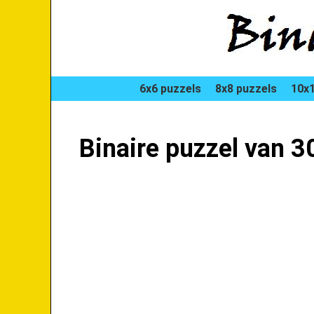
6x6 puzzels
8x8 puzzels
10x1
Binaire puzzel van 3