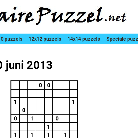
0 puzzels
12x12 puzzels
14x14 puzzels
Speciale puzz
0 juni 2013
0
0
1
1
0
0
1
0
1
1
1
1
1