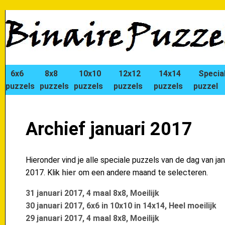
6x6
8x8
10x10
12x12
14x14
Specia
puzzels
puzzels
puzzels
puzzels
puzzels
puzzel
Archief januari 2017
Hieronder vind je alle speciale puzzels van de dag van jan
2017. Klik
hier
om een andere maand te selecteren.
31 januari 2017, 4 maal 8x8, Moeilijk
30 januari 2017, 6x6 in 10x10 in 14x14, Heel moeilijk
29 januari 2017, 4 maal 8x8, Moeilijk