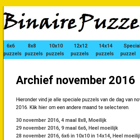
6x6
8x8
10x10
12x12
14x14
Specia
puzzels
puzzels
puzzels
puzzels
puzzels
puzzel
Archief november 2016
Hieronder vind je alle speciale puzzels van de dag van 
2016. Klik
hier
om een andere maand te selecteren.
30 november 2016, 4 maal 8x8, Moeilijk
29 november 2016, 9 maal 6x6, Heel moeilijk
28 november 2016, 6x6 in 10x10 in 14x14, Heel moeilij